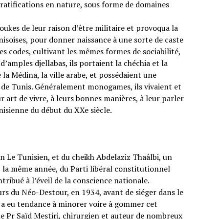
gratifications en nature, sous forme de domaines
ukes de leur raison d’être militaire et provoqua la
nisoises, pour donner naissance à une sorte de caste
s codes, cultivant les mêmes formes de sociabilité,
’amples djellabas, ils portaient la chéchia et la
la Médina, la ville arabe, et possédaient une
ns de Tunis. Généralement monogames, ils vivaient et
r art de vivre, à leurs bonnes manières, à leur parler
tunisienne du début du XXe siècle.
en Le Tunisien, et du cheikh Abdelaziz Thaâlbi, un
 la même année, du Parti libéral constitutionnel
ntribué à l’éveil de la conscience nationale.
rs du Néo-Destour, en 1934, avant de siéger dans le
é a eu tendance à minorer voire à gommer cet
 le Pr Saïd Mestiri, chirurgien et auteur de nombreux