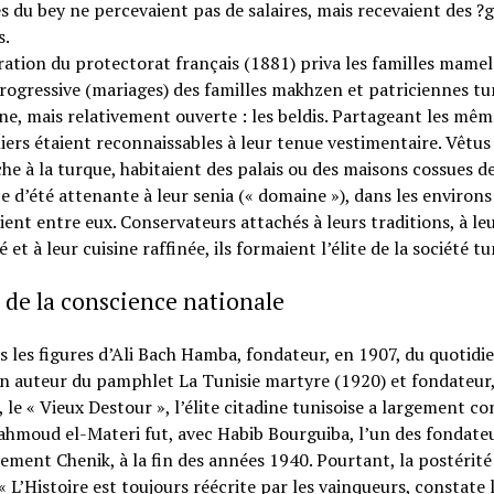
s du bey ne percevaient pas de salaires, mais recevaient des ?
s.
ration du protectorat français (1881) priva les familles mamelo
rogressive (mariages) des familles makhzen et patriciennes tu
, mais relativement ouverte : les beldis. Partageant les même
iers étaient reconnaissables à leur tenue vestimentaire. Vêtus d
e à la turque, habitaient des palais ou des maisons cossues de 
e d’été attenante à leur senia (« domaine »), dans les enviro
ient entre eux. Conservateurs attachés à leurs traditions, à leu
é et à leur cuisine raffinée, ils formaient l’élite de la société 
l de la conscience nationale
s les figures d’Ali Bach Hamba, fondateur, en 1907, du quotidi
n auteur du pamphlet La Tunisie martyre (1920) et fondateur,
, le « Vieux Destour », l’élite citadine tunisoise a largement co
hmoud el-Materi fut, avec Habib Bourguiba, l’un des fondateu
ment Chenik, à la fin des années 1940. Pourtant, la postérit
« L’Histoire est toujours réécrite par les vainqueurs, constate