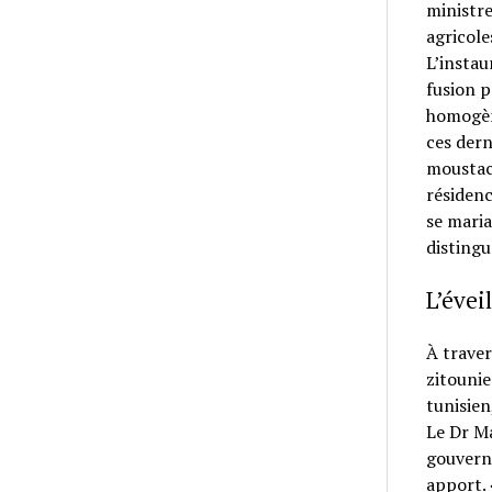
ministre
agricole
L’instau
fusion p
homogène
ces dern
moustach
résidenc
se maria
distingu
L’évei
À traver
zitounie
tunisien
Le Dr Ma
gouverne
apport. 