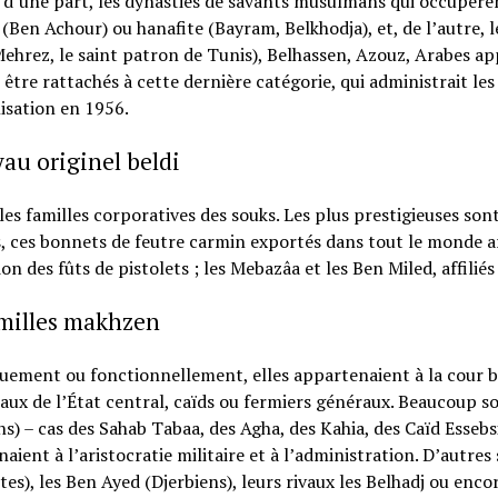
 d’une part, les dynasties de savants musulmans qui occupère
 (Ben Achour) ou hanafite (Bayram, Belkhodja), et, de l’autre,
Mehrez, le saint patron de Tunis), Belhassen, Azouz, Arabes a
être rattachés à cette dernière catégorie, qui administrait les 
isation en 1956.
au originel beldi
les familles corporatives des souks. Les plus prestigieuses sont
, ces bonnets de feutre carmin exportés dans tout le monde ara
ion des fûts de pistolets ; les Mebazâa et les Ben Miled, affilié
amilles makhzen
ement ou fonctionnellement, elles appartenaient à la cour b
aux de l’État central, caïds ou fermiers généraux. Beaucoup s
s) – cas des Sahab Tabaa, des Agha, des Kahia, des Caïd Esse
aient à l’aristocratie militaire et à l’administration. D’autr
es), les Ben Ayed (Djerbiens), leurs rivaux les Belhadj ou encore