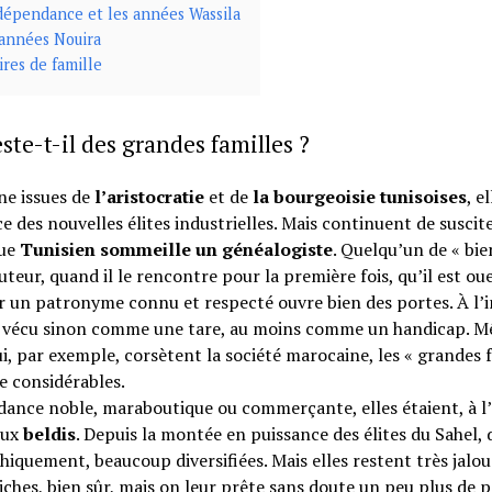
dépendance et les années Wassila
années Nouira
ires de famille
ste-t-il des grandes familles ?
ine issues de
l’aristocratie
et de
la bourgeoisie tunisoises
, e
e des nouvelles élites industrielles. Mais continuent de suscite
que
Tunisien sommeille un généalogiste
. Quelqu’un de « bie
uteur, quand il le rencontre pour la première fois, qu’il est ouel
 un patronyme connu et respecté ouvre bien des portes. À l’
vécu sinon comme une tare, au moins comme un handicap. Même 
ui, par exemple, corsètent la société marocaine, les « grandes
e considérables.
ance noble, maraboutique ou commerçante, elles étaient, à l’o
eux
beldis
. Depuis la montée en puissance des élites du Sahel, 
iquement, beaucoup diversifiées. Mais elles restent très jalo
iches, bien sûr, mais on leur prête sans doute un peu plus de p