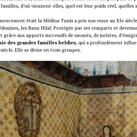
familles, d’où viennent-elles, quel est leur poids réel, quelles s
ncement était la Médina Tunis a pris son essor au XIe siècle, 
édouines, les Banu Hilal. Protégée par ses remparts et devenue ca
it grâce aux apports successifs de savants, de juristes, d’émigr
xie des grandes familles beldies
, qui a profondément influen
siècle. Elle se divise en trois groupes.