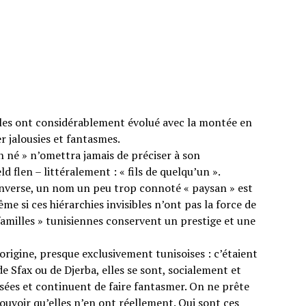
lles ont considérablement évolué avec la montée en
r jalousies et fantasmes.
n né » n’omettra jamais de préciser à son
d flen – littéralement : « fils de quelqu’un ».
inverse, un nom un peu trop connoté « paysan » est
si ces hiérarchies invisibles n’ont pas la force de
 familles » tunisiennes conservent un prestige et une
rigine, presque exclusivement tunisoises : c’étaient
de Sfax ou de Djerba, elles se sont, socialement et
usées et continuent de faire fantasmer. On ne prête
ouvoir qu’elles n’en ont réellement. Qui sont ces