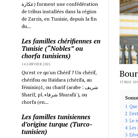
عكارة) forment une confédération
de tribus installées dans la région
de Zarzis, en Tunisie, depuis la fin
du...
Les familles chérifiennes en
Tunisie (“Nobles” ou
chorfa tunisiens)
14 JANVIER 2021
Bour
Qu'est ce qu'un Chérif ? Un chérif,
chérifou ou Haïdara (chérifa, au
13 MAI 20
féminin)1, ou charif (arabe : شريف
Sharīf, pl. شرفاء Shurafāʾ), ou
Somm
chorfa (en...
1
Que 
2
L’es
Les familles tunisiennes
3
Le n
d’origine turque (Turco-
4
Les 
tunisien)
5
L’év