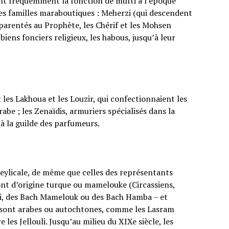
nt fréquemment la fonction de mufti à l’époque
 les familles maraboutiques : Meherzi (qui descendent
pparentés au Prophète, les Chérif et les Mohsen
biens fonciers religieux, les habous, jusqu’à leur
 les Lakhoua et les Louzir, qui confectionnaient les
be ; les Zenaïdis, armuriers spécialisés dans la
s à la guilde des parfumeurs.
eylicale, de même que celles des représentants
ont d’origine turque ou mamelouke (Circassiens,
bsi, des Bach Mamelouk ou des Bach Hamba – et
es sont arabes ou autochtones, comme les Lasram
 les Jellouli. Jusqu’au milieu du XIXe siècle, les