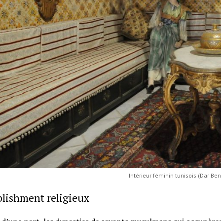
Intérieur féminin tunisois (Dar Be
blishment religieux