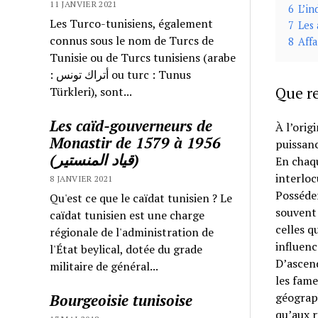
11 JANVIER 2021
6
L’in
Les Turco-tunisiens, également
7
Les 
connus sous le nom de Turcs de
8
Affa
Tunisie ou de Turcs tunisiens (arabe
: أتراك تونس ou turc : Tunus
Que re
Türkleri), sont...
Les caïd-gouverneurs de
À l’orig
Monastir de 1579 à 1956
puissanc
(قياد المنستير)
En cha
interloc
8 JANVIER 2021
Posséder
Qu'est ce que le caïdat tunisien ? Le
souvent 
caïdat tunisien est une charge
celles q
régionale de l'administration de
influenc
l'État beylical, dotée du grade
D’ascend
militaire de général...
les fam
géograph
Bourgeoisie tunisoise
qu’aux r