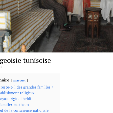
geoisie tunisoise
18
aire
masquer
reste-t-il des grandes familles ?
tablishment religieux
oyau originel beldi
familles makhzen
eil de la conscience nationale