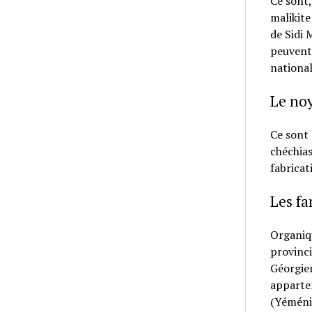
Ce sont,
malikite
de Sidi 
peuvent 
national
Le noy
Ce sont 
chéchias
fabricat
Les f
Organiqu
provinci
Géorgien
apparten
(Yéménit