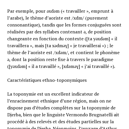
Par exemple, pour əxdəm (« travailler », emprunt à
l’arabe), le thème d’aoriste est /xdm/ (purement
consonantique), tandis que les formes conjuguées sont
réalisées par des syllabes contenant ə, de position
changeante en fonction du contexte ([ta yəxdəm] « il
travaillera », mais [ta xədməɣ] « je travaillerai ») ; le
thème de l’aoriste est /xdəm/, et contient le phonème
ə, dont la position reste fixe à travers le paradigme
([yəxdəm] « il a travaillé », [xdəməɣ] « j’ai travaillé »).
Caractéristiques ethno-toponymiques
La toponymie est un excellent indicateur de
l’enracinement ethnique d’une région, mais on ne
dispose pas d’études complètes sur la toponymie de
Djerba, bien que le linguiste Vermondo Brugnatelli ait
procédé à des relevés et des études partielles sur la
toponymie de Djerba. Néanmoins, l’ouvrage d’Arthur