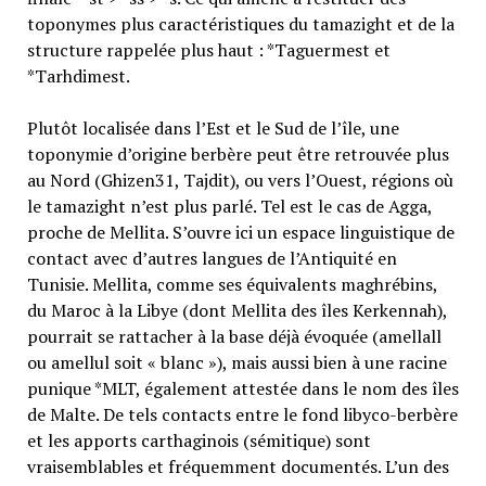
toponymes plus caractéristiques du tamazight et de la
structure rappelée plus haut : *Taguermest et
*Tarhdimest.
Plutôt localisée dans l’Est et le Sud de l’île, une
toponymie d’origine berbère peut être retrouvée plus
au Nord (Ghizen31, Tajdit), ou vers l’Ouest, régions où
le tamazight n’est plus parlé. Tel est le cas de Agga,
proche de Mellita. S’ouvre ici un espace linguistique de
contact avec d’autres langues de l’Antiquité en
Tunisie. Mellita, comme ses équivalents maghrébins,
du Maroc à la Libye (dont Mellita des îles Kerkennah),
pourrait se rattacher à la base déjà évoquée (amellall
ou amellul soit « blanc »), mais aussi bien à une racine
punique *MLT, également attestée dans le nom des îles
de Malte. De tels contacts entre le fond libyco-berbère
et les apports carthaginois (sémitique) sont
vraisemblables et fréquemment documentés. L’un des