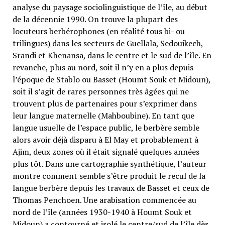
analyse du paysage sociolinguistique de l’île, au début
de la décennie 1990. On trouve la plupart des
locuteurs berbérophones (en réalité tous bi- ou
trilingues) dans les secteurs de Guellala, Sedouikech,
Srandi et Khenansa, dans le centre et le sud de l’île. En
revanche, plus au nord, soit il n’y en a plus depuis
l’époque de Stablo ou Basset (Houmt Souk et Midoun),
soit il s’agit de rares personnes très âgées qui ne
trouvent plus de partenaires pour s’exprimer dans
leur langue maternelle (Mahboubine). En tant que
langue usuelle de l’espace public, le berbère semble
alors avoir déjà disparu à El May et probablement à
Ajim, deux zones où il était signalé quelques années
plus tôt. Dans une cartographie synthétique, l’auteur
montre comment semble s’être produit le recul de la
langue berbère depuis les travaux de Basset et ceux de
Thomas Penchoen. Une arabisation commencée au
nord de l’île (années 1930-1940 à Houmt Souk et
Midoun) a contourné et isolé le centre/sud de l’île dès