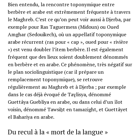
Bien entendu, la rencontre toponymique entre
berbère et arabe est extrêmement fréquente à travers
le Maghreb. C’est ce qu’on peut voir aussi à Djerba, par
exemple pour Ras Taguermess (Midoun) ou Oued
Amghar (Sedouikech), où un appellatif toponymique
arabe récurrent (ras pour « cap », oued pour « rivière
») est venu doubler l’item berbère. Il est également
fréquent que des lieux soient doublement dénommés
en berbère et en arabe. Ce phénomène, très négatif sur
le plan sociolinguistique (car il prépare un
remplacement toponymique), se retrouve
régulièrement au Maghreb et à Djerba ; par exemple
dans le cas déjà évoqué de Taɣlisya, dénommé
Guettâya Guebliya en arabe, ou dans celui d’un îlot
voisin, dénommé Tawsiẖt en tamazight, et Guettâyet
el Bahariya en arabe.
Du recul à la « mort de la langue »