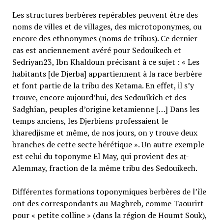
Les structures berbères repérables peuvent être des
noms de villes et de villages, des microtoponymes, ou
encore des ethnonymes (noms de tribus). Ce dernier
cas est anciennement avéré pour Sedouikech et
Sedriyan23, Ibn Khaldoun précisant à ce sujet : « Les
habitants [de Djerba] appartiennent à la race berbère
et font partie de la tribu des Ketama. En effet, il s’y
trouve, encore aujourd’hui, des Sedouîkîch et des
Sadghîan, peuples d’origine ketamienne […] Dans les
temps anciens, les Djerbiens professaient le
kharedjisme et même, de nos jours, on y trouve deux
branches de cette secte hérétique ». Un autre exemple
est celui du toponyme El May, qui provient des aṯ-
Alemmay, fraction de la même tribu des Sedouikech.
Différentes formations toponymiques berbères de l’île
ont des correspondants au Maghreb, comme Taourirt
pour « petite colline » (dans la région de Houmt Souk),