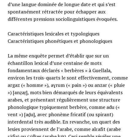
d’une langue dominée de longue date et qui s’est
spontanément rétractée pour échapper aux
différentes pressions sociolinguistiques évoquées.
Caractéristiques lexicales et typologiques
Caractéristiques phonétiques et phonologiques
La même enquête permet d’établir que sur un
échantillon lexical d’une centaine de mots
fondamentaux déclarés « berbères » à Guellala,
environ les trois-quarts le sont effectivement, comme
argaz (« homme »), aɣrum (« pain ») ou anzar (« pluie
») [anẓaṛ], mots bien démarqués de leurs équivalents
arabes, et présentant régulièrement une structure
phonologique typiquement berbère, comme adu («
vent ») [aḏu], avec phonème fricatif (ou spirant)
interdental très audible. En revanche, un quart des
lexies proviennent de l’arabe, comme alɛafit (arabe
ɛāfja) ou (ǝ)lkes (arabe kạ̄s). Ceci semble révéler une