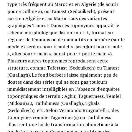
type très fréquent au Maroc et en Algérie (de aourir
pour « colline »), ou Tamast (Sedouikech), présent
aussi en Algérie et au Maroc sous des variantes
graphiques Tamest. Dans ces toponymes apparaît le
schème morphologique discontinu t–t, formateur
régulier de féminins ou de diminutifs en berbère (sur le
modèle aserḏun pour « mulet », ṯaserḏunṯ pour « mule
», afus pour « main », ṯafust pour « petite main »).
Plusieurs autres toponymes reproduisent cette
structure, comme Tafertast (Sedouikech) ou Tianest
(Ouallagh). Le fond berbère laisse également peu de
doutes dans des séries qui ne sont pas toujours
immédiatement intelligibles en l’absence d’enquêtes
toponymiques de terrain : Aghir, Taguermess, Temlel
(Midoun)30, Tarhdimess (Ouallagh), Tghala
(Sedouikech), etc. Selon Vermondo Brugnatelli1, des
toponymes comme Taguermes(s) ou Tarhdimess
illustrent une loi de transformation phonétique à la
finale *-st > -ss > -s. Ce qui amène à restituer des