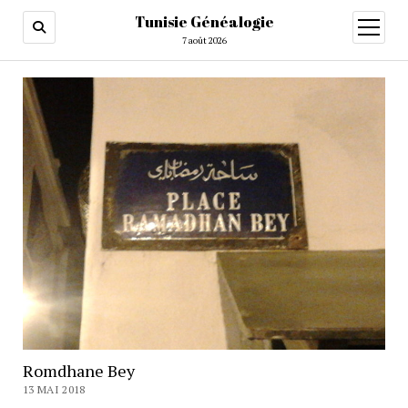
Tunisie Généalogie
ouvrir
menu
7 août 2026
Romdhane Bey
13 MAI 2018